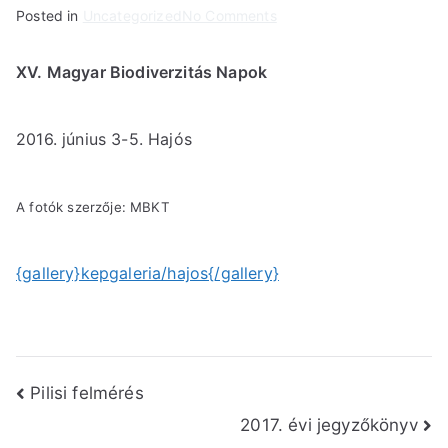
on
Posted in
Uncategorized
No Comments
Hajós
2016
XV. Magyar Biodiverzitás Napok
2016. június 3-5. Hajós
A fotók szerzője: MBKT
{gallery}kepgaleria/hajos{/gallery}
Bejegyzés
Pilisi felmérés
2017. évi jegyzőkönyv
navigáció