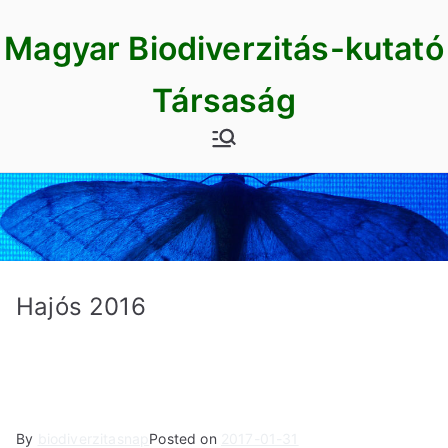
Skip
Magyar Biodiverzitás-kutató
to
content
Társaság
Hajós 2016
By
biodiverzitasnap
Posted on
2017-01-31