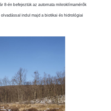
nuár 8-én befejeztük az automata mikroklímamérők
olvadással indul majd a biotikai és hidrológiai