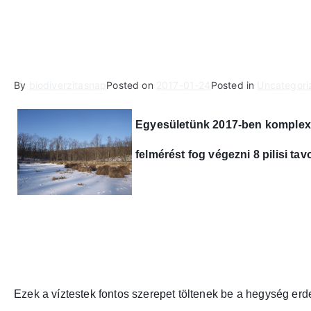
By
biodiverzitasnap
Posted on
2017-01-24
Posted in
Uncategori
Egyesületünk 2017-ben komplex hi
felmérést fog végezni 8 pilisi tav
Ezek a víztestek fontos szerepet töltenek be a hegység erd