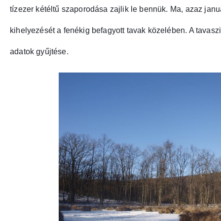
tízezer kétéltű szaporodása zajlik le bennük. Ma, azaz ja
kihelyezését a fenékig befagyott tavak közelében. A tavaszi 
adatok gyűjtése.