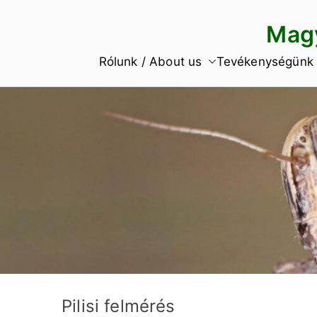
Skip
Magy
to
content
Rólunk / About us
Tevékenységünk
Pilisi felmérés