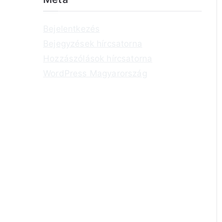
Bejelentkezés
Bejegyzések hírcsatorna
Hozzászólások hírcsatorna
WordPress Magyarország