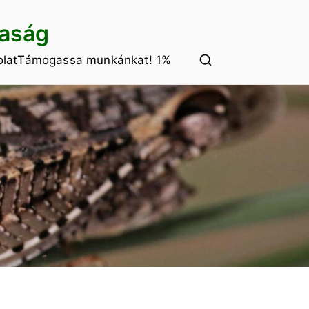
saság
lat
Támogassa munkánkat! 1%