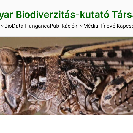
ar Biodiverzitás-kutató Tár
BioData Hungarica
Publikációk
Média
Hírlevél
Kapcso