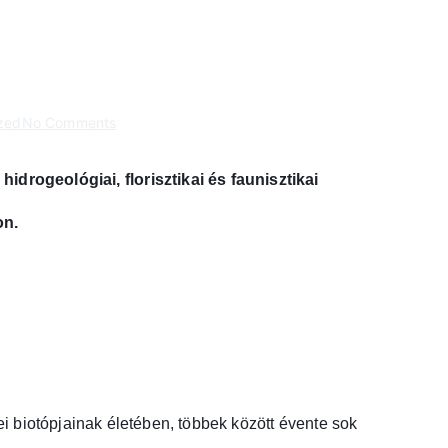
on
zed
No Comments
Pilisi
felmérés
drogeológiai, florisztikai és faunisztikai
on.
ei biotópjainak életében, többek között évente sok