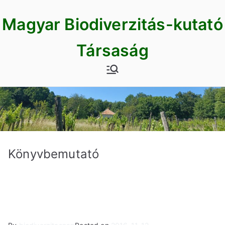
Skip
Magyar Biodiverzitás-kutató
to
content
Társaság
Könyvbemutató