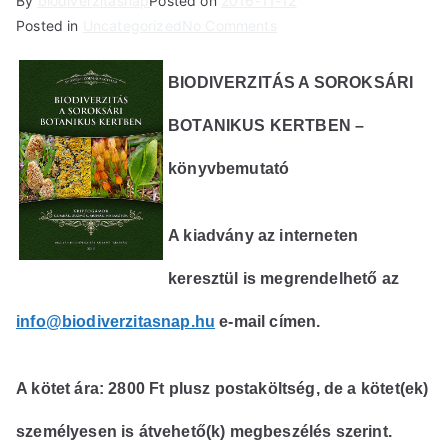
By
biodiverzitasnap
Posted on
2016-11-12
on
Posted in
Uncategorized
No Comments
Könyvbemutató
BIODIVERZITÁS A SOROKSÁRI
BOTANIKUS KERTBEN –
könyvbemutató
A kiadvány az interneten
keresztül is megrendelhető az
info@biodiverzitasnap.hu
e-mail címen.
A kötet ára: 2800 Ft plusz postaköltség, de a kötet(ek)
személyesen is átvehető(k) megbeszélés szerint.