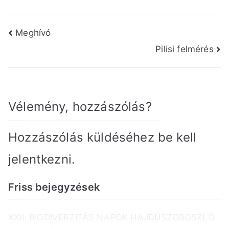
Bejegyzés
Meghívó
Pilisi felmérés
navigáció
Vélemény, hozzászólás?
Hozzászólás küldéséhez
be kell
jelentkezni
.
Friss bejegyzések
XXII. BIODIVERZITÁS NAPOK HAJDÚSZOBOSZLÓ