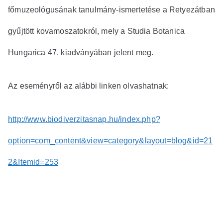
főmuzeológusának tanulmány-ismertetése a Retyezátban
gyűjtött kovamoszatokról, mely a Studia Botanica
Hungarica 47. kiadványában jelent meg.
Az eseményről az alábbi linken olvashatnak:
http://www.biodiverzitasnap.hu/index.php?
option=com_content&view=category&layout=blog&id=21
2&Itemid=253