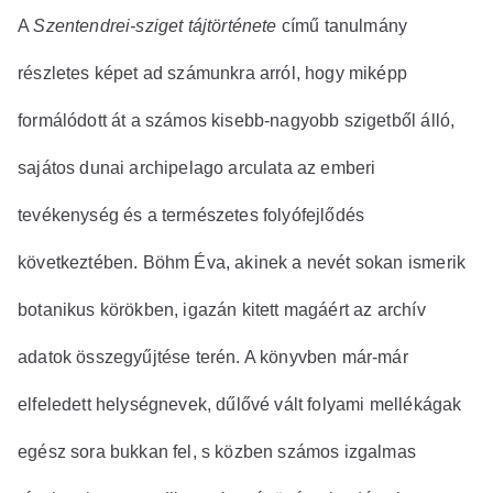
A
Szentendrei-sziget tájtörténete
című tanulmány
részletes képet ad számunkra arról, hogy miképp
formálódott át a számos kisebb-nagyobb szigetből álló,
sajátos dunai archipelago arculata az emberi
tevékenység és a természetes folyófejlődés
következtében. Böhm Éva, akinek a nevét sokan ismerik
botanikus körökben, igazán kitett magáért az archív
adatok összegyűjtése terén. A könyvben már-már
elfeledett helységnevek, dűlővé vált folyami mellékágak
egész sora bukkan fel, s közben számos izgalmas