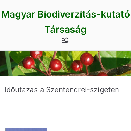
Skip
Magyar Biodiverzitás-kutató
to
content
Társaság
Időutazás a Szentendrei-szigeten