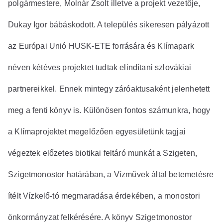
polgármestere, Molnár Zsolt illetve a projekt vezetője,
Dukay Igor bábáskodott. A település sikeresen pályázott
az Európai Unió HUSK-ETE forrására és Klímapark
néven kétéves projektet tudtak elindítani szlovákiai
partnereikkel. Ennek mintegy záróaktusaként jelenhetett
meg a fenti könyv is. Különösen fontos számunkra, hogy
a Klímaprojektet megelőzően egyesületünk tagjai
végeztek előzetes biotikai feltáró munkát a Szigeten,
Szigetmonostor határában, a Vízművek által betemetésre
ítélt Vízkelő-tó megmaradása érdekében, a monostori
önkormányzat felkérésére. A könyv Szigetmonostor