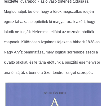
részlettel gyarapodik az olvasó történeti tudása is.
Megtudhatjuk belőle, hogy a török megszállás idején
egész falvakat telepítettek ki magyar uraik azért, hogy
lakóik ne tudják élelemmel ellátni az oszmán hódítók
csapatait. Különösen izgalmas fejezet a hírhedt 1838-as
Nagy Árvíz bemutatása, mely logikai sorrendbe szedi a
kiváltó okokat, és feltárja előttünk a pusztító eseménysor
anatómiáját, s benne a Szentendrei-sziget szerepét.