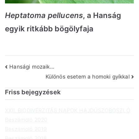
Heptatoma pellucens
, a Hanság
egyik ritkább bögölyfaja
Bejegyzés
Hansági mozaik…
Különös esetem a homoki gyíkkal
navigáció
Friss bejegyzések
XXII. BIODIVERZITÁS NAPOK HAJDÚSZOBOSZLÓ
Beszámoló 2020
Beszámoló 2019
Beszámoló 2018