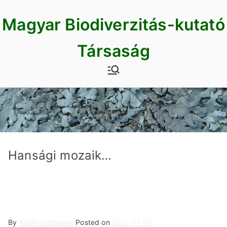
Skip
Magyar Biodiverzitás-kutató
to
content
Társaság
Hansági mozaik…
By
biodiverzitasnap
Posted on
2012-07-01