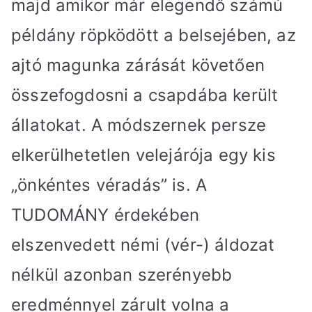
majd amikor már elegendő számú
példány röpködött a belsejében, az
ajtó magunka zárását követően
összefogdosni a csapdába került
állatokat. A módszernek persze
elkerülhetetlen velejárója egy kis
„önkéntes véradás” is. A
TUDOMÁNY érdekében
elszenvedett némi (vér-) áldozat
nélkül azonban szerényebb
eredménnyel zárult volna a