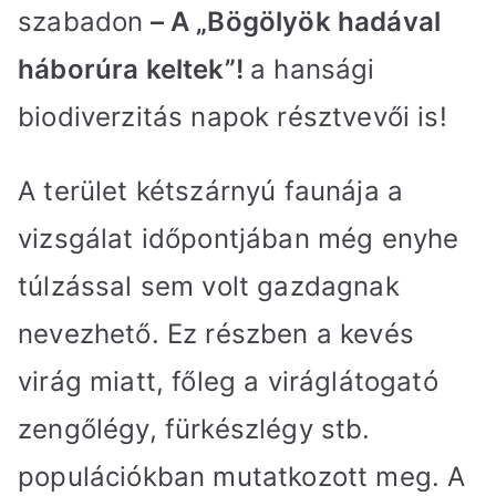
szabadon
– A „Bögölyök hadával
háborúra keltek”!
a hansági
biodiverzitás napok résztvevői is!
A terület kétszárnyú faunája a
vizsgálat időpontjában még enyhe
túlzással sem volt gazdagnak
nevezhető. Ez részben a kevés
virág miatt, főleg a viráglátogató
zengőlégy, fürkészlégy stb.
populációkban mutatkozott meg. A