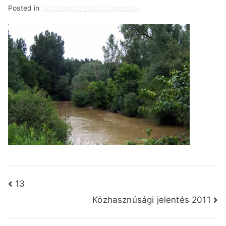
on
Posted in
Uncategorized
No Comments
14
Bejegyzés
13
Közhasznúsági jelentés 2011
navigáció