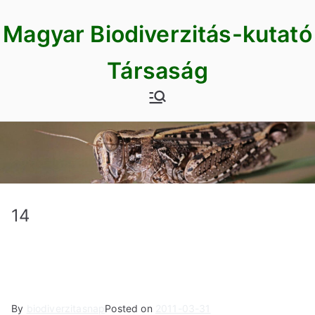
Skip
Magyar Biodiverzitás-kutató
to
content
Társaság
14
By
biodiverzitasnap
Posted on
2011-03-31