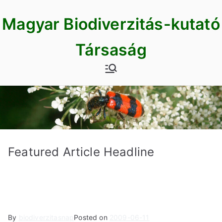
Skip
Magyar Biodiverzitás-kutató
to
content
Társaság
Featured Article Headline
By
biodiverzitasnap
Posted on
2009-06-11