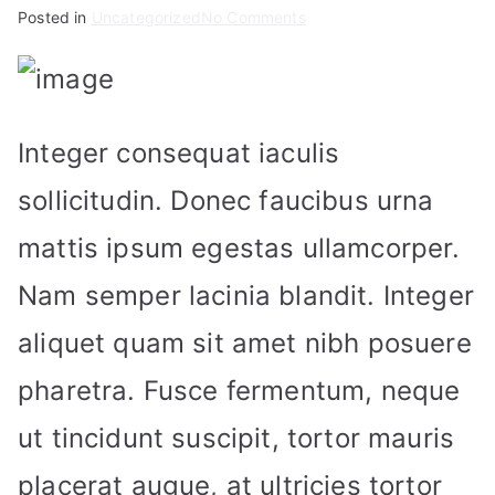
on
Posted in
Uncategorized
No Comments
Featured
Article
Headline
Integer consequat iaculis
sollicitudin. Donec faucibus urna
mattis ipsum egestas ullamcorper.
Nam semper lacinia blandit. Integer
aliquet quam sit amet nibh posuere
pharetra. Fusce fermentum, neque
ut tincidunt suscipit, tortor mauris
placerat augue, at ultricies tortor