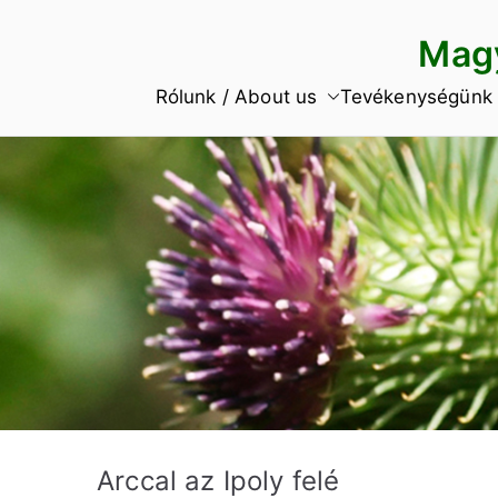
Skip
Magy
to
content
Rólunk / About us
Tevékenységünk
Arccal az Ipoly felé