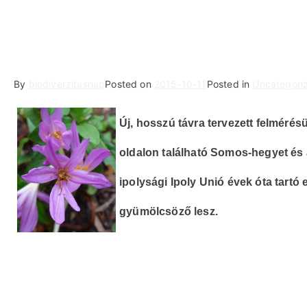
By
biodiverzitasnap
Posted on
2015-10-11
Posted in
Uncategori
Új, hosszú távra tervezett felmérés
oldalon található Somos-hegyet és 
ipolysági Ipoly Unió évek óta tart
gyümölcsöző lesz.