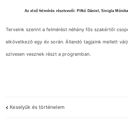
Az első felmérés résztvevői: Pifkó Dániel, Sinigla Mónik
Terveink szerint a felmérést néhány fős szakértői cso
elkövetkező egy év során. Állandó tagjaink mellett vár
szívesen vesznek részt a programban.
Bejegyzés
Keselyűk és történelem
navigáció