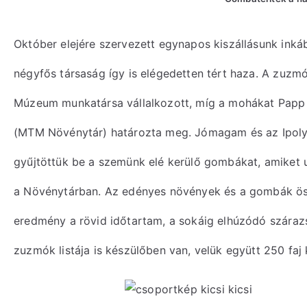
Október elejére szervezett egynapos kiszállásunk inká
négyfős társaság így is elégedetten tért haza. A zuzmó
Múzeum munkatársa vállalkozott, míg a mohákat Papp 
(MTM Növénytár) határozta meg. Jómagam és az Ipoly 
gyűjtöttük be a szemünk elé kerülő gombákat, amiket 
a Növénytárban. Az edényes növények és a gombák öss
eredmény a rövid időtartam, a sokáig elhúzódó száraz
zuzmók listája is készülőben van, velük együtt 250 faj