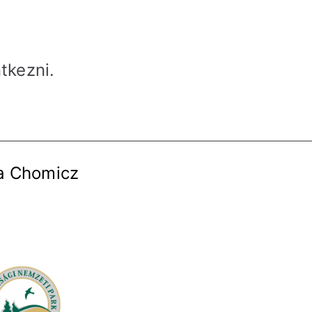
ntkezni
.
la Chomicz