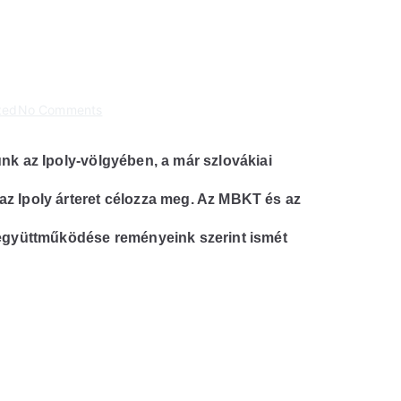
on
zed
No Comments
Arccal
az
ünk az Ipoly-völgyében, a már szlovákiai
Ipoly
felé
az Ipoly árteret célozza meg. Az MBKT és az
ó együttműködése reményeink szerint ismét