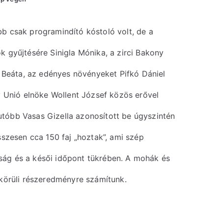
bb csak programindító kóstoló volt, de a
k gyűjtésére Sinigla Mónika, a zirci Bakony
Beáta, az edényes növényeket Pifkó Dániel
Unió elnöke Wollent József közös erővel
utóbb Vasas Gizella azonosított be úgyszintén
zesen cca 150 faj „hoztak”, ami szép
ság és a késői időpont tükrében. A mohák és
 körüli részeredményre számítunk.