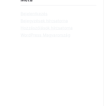
Bejelentkezés
Bejegyzések hírcsatorna
Hozzászólások hírcsatorna
WordPress Magyarország