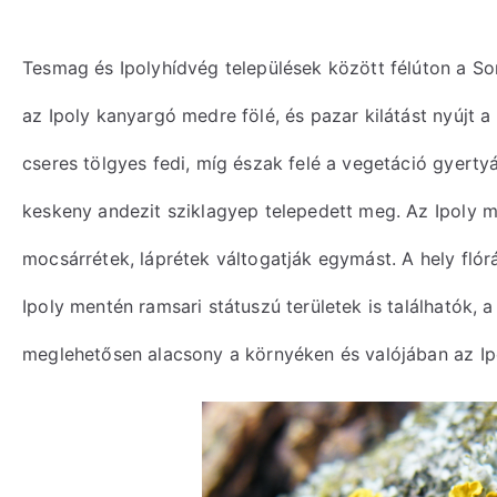
Tesmag és Ipolyhídvég települések között félúton a S
az Ipoly kanyargó medre fölé, és pazar kilátást nyújt a
cseres tölgyes fedi, míg észak felé a vegetáció gyerty
keskeny andezit sziklagyep telepedett meg. Az Ipoly me
mocsárrétek, láprétek váltogatják egymást. A hely flór
Ipoly mentén ramsari státuszú területek is találhatók, 
meglehetősen alacsony a környéken és valójában az Ipo