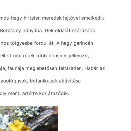
omos-hegy hirtelen meredek lejtővel emelkedik
 Börzsöny irányába. Déli oldalát szárazabb
ános tölgyesbe fordul át. A hegy gerincén
llett üde rétek több típusa is jellemző,
ája, faunája meglehetősen feltáratlan. Habár az
a zoológusok, botanikusok aktivitása
ly menti ártérre korlátozódik.