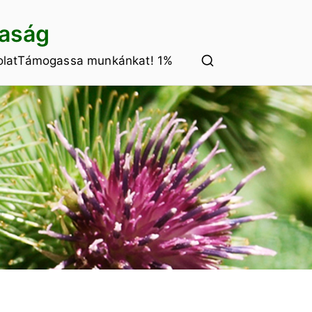
saság
lat
Támogassa munkánkat! 1%