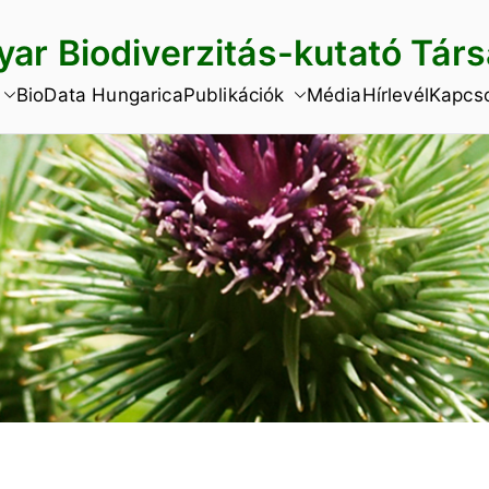
ar Biodiverzitás-kutató Tár
BioData Hungarica
Publikációk
Média
Hírlevél
Kapcso